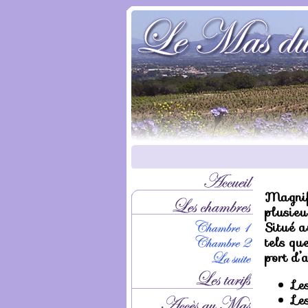
Magnif
plusieu
Situé 
tels qu
port d’
Le
Le