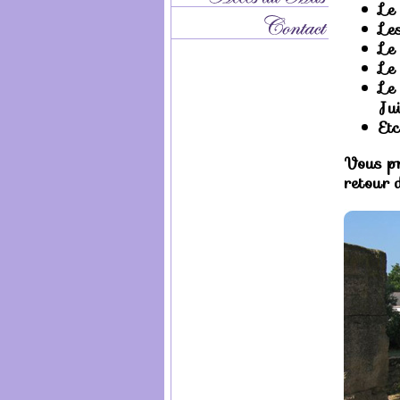
Le
Le
Le
Le
Le
Jui
Etc
Vous pr
retour 