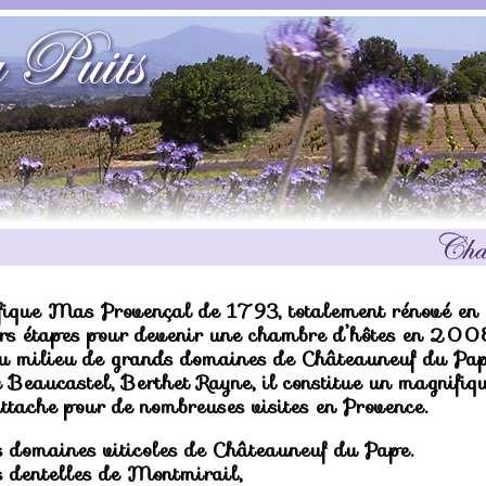
ique Mas Provençal de 1793, totalement rénové en
rs étapes pour devenir une chambre d’hôtes en 200
au milieu de grands domaines de Châteauneuf du Pap
e Beaucastel, Berthet Rayne, il constitue un magnifiq
attache pour de nombreuses visites en Provence.
s domaines viticoles de Châteauneuf du Pape.
s dentelles de Montmirail,