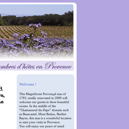
Welcome !
8.
e,
This Magnificent Provençal mas of
1793, totally renovated in 2009 will
ue
welcome our guests in three beautiful
rooms. In the middle of the
“Chateauneuf-du-Pape” domain such
as Beaucastel, Mont Redon, Berthet
Rayne, this mas is a wonderful location
to start your visits in Provence.
You will enjoy our peace of mind