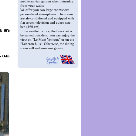
méditerranéan garden when returning
from your walks.
We offer you two large rooms with
personalized atmospheres. The rooms
are air-conditioned and equipped with
flat screen television and queen size
bed (160 cm).
e en
If the weather is nice, the breakfast will
be served outside so you can enjoy the
view on “Le Mont Ventoux” or on the
“Luberon hills”. Otherwise, the dining
room will welcome our guests.
n au