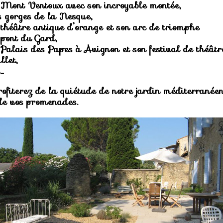
 Mont Ventoux avec son incroyable montée,
s gorges de la Nesque,
 théâtre antique d’orange et son arc de triomphe
 pont du Gard,
 Palais des Papes à Avignon et son festival de théâtr
llet,
…
ofiterez de la quiétude de notre jardin méditerranée
de vos promenades.