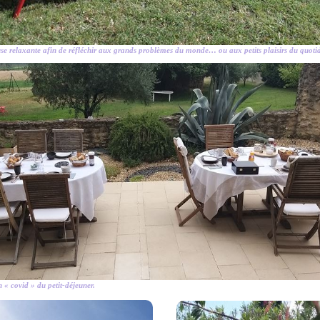
e relaxante afin de réfléchir aux grands problèmes du monde… ou aux petits plaisirs du quotid
 « covid » du petit-déjeuner.